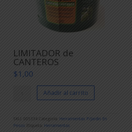
LIMITADOR de
CANTEROS
$
1,00
LIMITADOR
Añadir al carrito
de
CANTEROS
cantidad
SKU:
005334
Categoría:
Herramientas P/Jardin En
Pesos
Etiqueta:
Herramientas