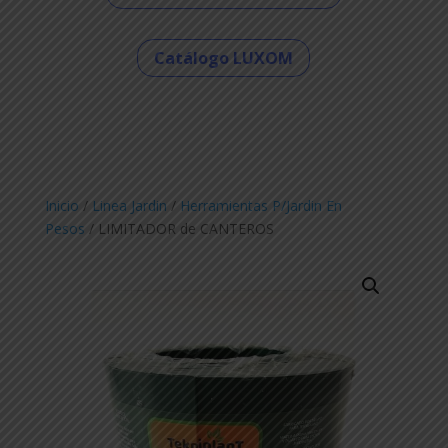
Catálogo LUXOM
Inicio
/
Linea Jardin
/
Herramientas P/Jardin En
Pesos
/ LIMITADOR de CANTEROS