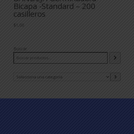
Bicapa -Standard – 200
casilleros
$
1,00
Buscar
Selecciona
una
categoría