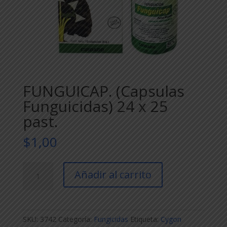
FUNGUICAP. (Capsulas
Funguicidas) 24 x 25
past.
$
1,00
FUNGUICAP.
Añadir al carrito
(Capsulas
Funguicidas)
24
x
SKU:
3742
Categoría:
Fungicidas
Etiqueta:
Cygon
25