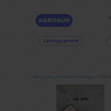
I
Catálogo general
Inicio
/
Linea Jardin
/
Fuentes De Agua
/ FUENTE