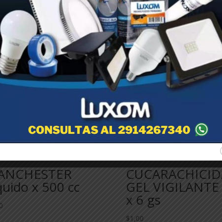
ANCHESTER
CUCARACHICID
quido x 500 cc
GEL VIGILANTE 
x 6 gs
0
$
1,00