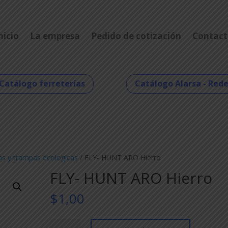
nicio
La empresa
Pedido de cotización
Contact
Catálogo ferreterías
Catálogo Alarsa - Red
as y trampas ecologicas
/ FLY- HUNT ARO Hierro
FLY- HUNT ARO Hierro
$
1,00
FLY-