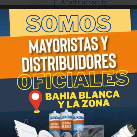
Añadir al carrito
HUNT
ARO
Hierro
cantidad
SKU:
004975
Categorías:
Control de plagas e insectos
hunt
,
Mosquicidas y trampas ecologicas
Etiqueta:
Mosquicidas
 el balde trampa ecològica para moscas.