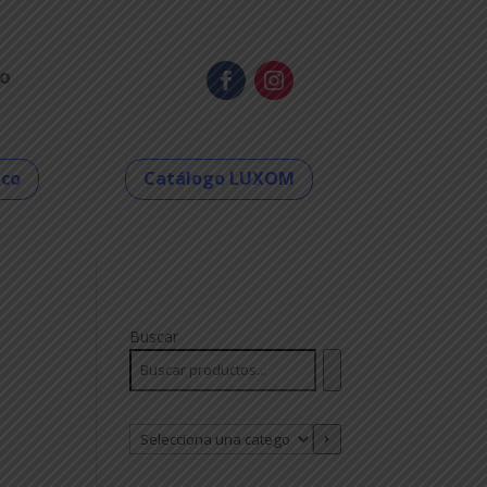
o
eco
Catálogo LUXOM
Buscar
Selecciona
una
categoría