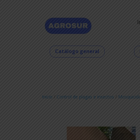
I
Catálogo general
Inicio
/
Control de plagas e insectos
/
Mosquicid