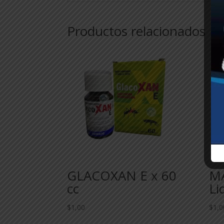
Productos relacionados
GLACOXAN E x 60
M
cc
Li
$
1,00
$
1,0