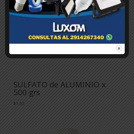
SULFATO de ALUMINIO x
500 grs
$
1,00