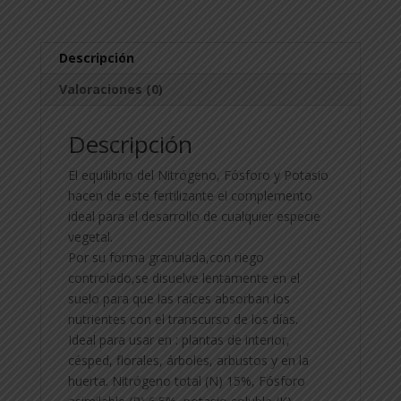
cantidad
Descripción
Valoraciones (0)
Descripción
El equilibrio del Nitrógeno, Fósforo y Potasio
hacen de este fertilizante el complemento
ideal para el desarrollo de cualquier especie
vegetal.
Por su forma granulada,con riego
controlado,se disuelve lentamente en el
suelo para que las raíces absorban los
nutrientes con el transcurso de los días.
Ideal para usar en : plantas de interior,
césped, florales, árboles, arbustos y en la
huerta. Nitrógeno total (N) 15%, Fósforo