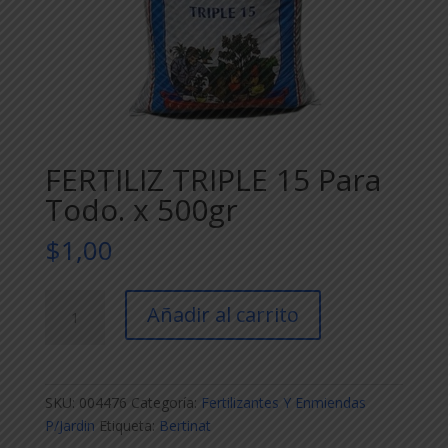
FERTILIZ TRIPLE 15 Para
Todo. x 500gr
$
1,00
FERTILIZ
Añadir al carrito
TRIPLE
15
Para
Todo.
SKU:
004476
Categoría:
Fertilizantes Y Enmiendas
x
P/Jardin
Etiqueta:
Bertinat
500gr