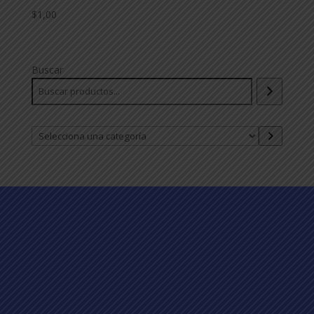
$
1,00
Buscar
Selecciona
una
categoría