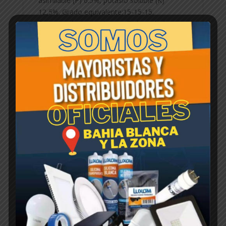
asimilable (P) 6.5%, potasio soluble (K)
12,5%. Grado equivalente:15-15-15.
Recomendaciones de uso: En los arboles y
arbustos (2 a 4 años) 100gr por planta, (+ de
5 años) 200/250 gr. Aplicarlo 4 veces al año
de forma preventiva antes de cada estación.
En plantas de interior o macetas 1/2
cucharadas de 20 gr de acuerdo al tamaño.
En césped, 50gr cada 60 días,aplicando al
boleo de forma pareja.
Productos relacionados