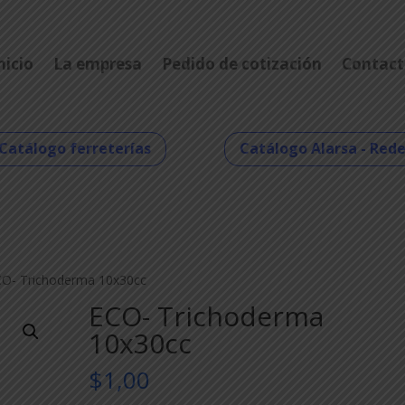
nicio
La empresa
Pedido de cotización
Contact
Catálogo ferreterías
Catálogo Alarsa - Red
CO- Trichoderma 10x30cc
ECO- Trichoderma
10x30cc
$
1,00