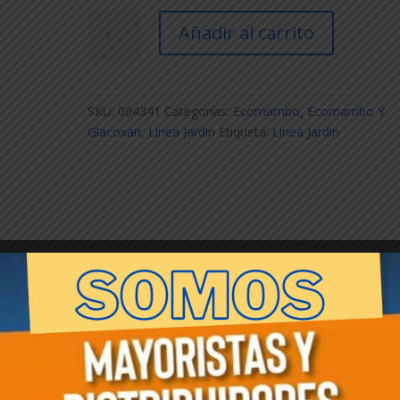
ECO-
Añadir al carrito
Trichoderma
10x30cc
cantidad
SKU:
004341
Categorías:
Ecomambo
,
Ecomambo Y
Glacoxan
,
Linea Jardin
Etiqueta:
Linea Jardin