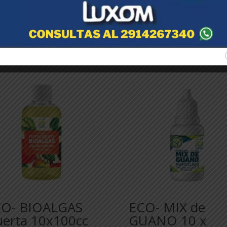
O- BIOALGAS
ECO- MIX de
erta 10x100cc
GUANO 10 x