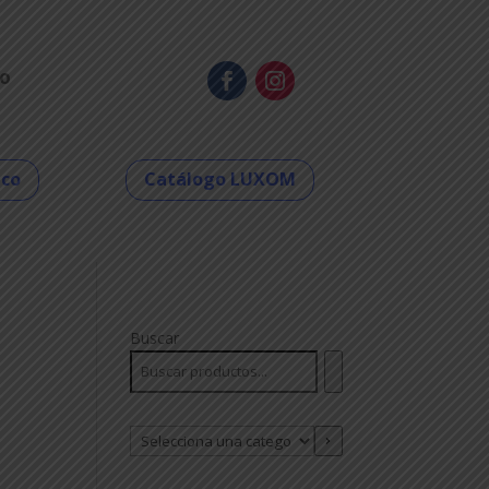
o
eco
Catálogo LUXOM
Buscar
Selecciona
una
categoría