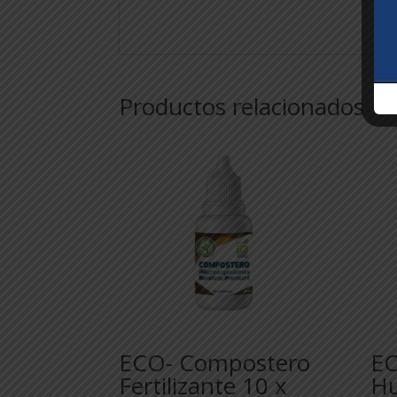
Productos relacionados
ECO- Compostero
EC
Fertilizante 10 x
Hu