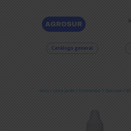
I
Catálogo general
Inicio
/
Linea Jardin
/
Ecomambo Y Glacoxan
/ E