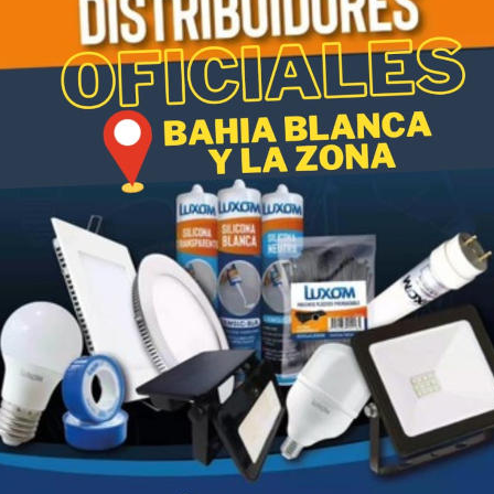
a 10x30cc”
publicada.
Los campos obligatorios están marcados con
*
y web en este navegador para la próxima vez que comente.