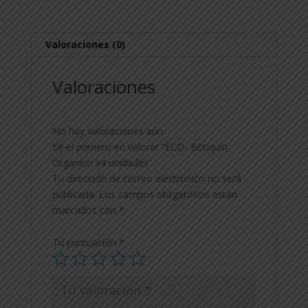
Valoraciones (0)
Valoraciones
No hay valoraciones aún.
Sé el primero en valorar “ECO- Botiquin
Orgánico x4 unidades”
Tu dirección de correo electrónico no será
publicada.
Los campos obligatorios están
marcados con
*
Tu puntuación
*