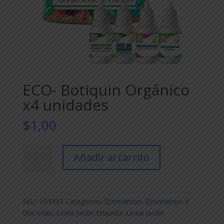
ECO- Botiquin Orgánico
x4 unidades
$
1,00
ECO-
Añadir al carrito
Botiquin
Orgánico
x4
unidades
SKU:
004331
Categorías:
Ecomambo
,
Ecomambo Y
cantidad
Glacoxan
,
Linea Jardin
Etiqueta:
Linea Jardin