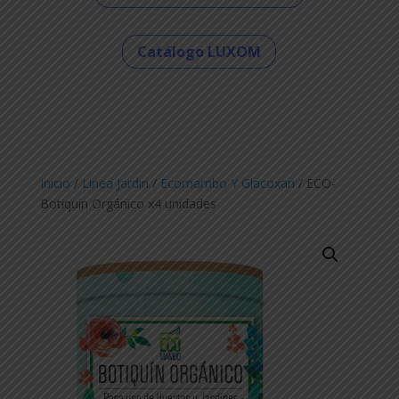
Catálogo LUXOM
Inicio
/
Linea Jardin
/
Ecomambo Y Glacoxan
/ ECO-
Botiquin Orgánico x4 unidades