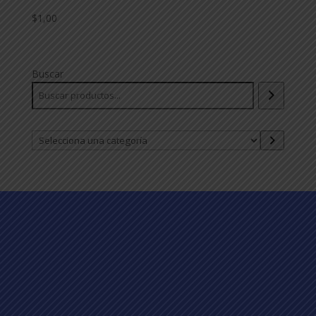
$
1,00
Buscar
Selecciona
una
categoría