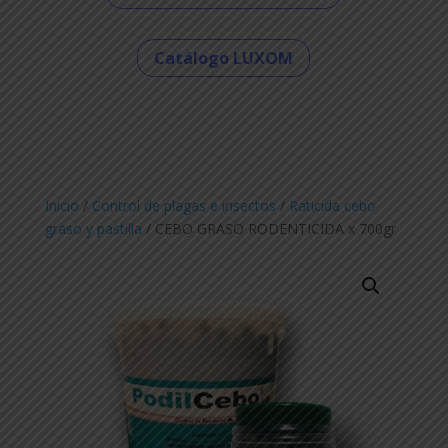
Catálogo LUXOM
Inicio
/
Control de plagas e insectos
/
Raticida cebo
graso y pastilla
/ CEBO GRASO RODENTICIDA x 700gr