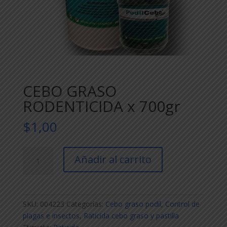
CEBO GRASO
RODENTICIDA x 700gr
$
1,00
CEBO
Añadir al carrito
GRASO
RODENTICIDA
x
700gr
SKU:
004223
Categorías:
Cebo graso podil
,
Control de
cantidad
plagas e insectos
,
Raticida cebo graso y pastilla