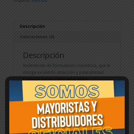
Etiqueta:
Raticida
Descripción
Valoraciones (0)
Descripción
Rodenticida de formulación novedosa, que le
otorga excelente atracción y palatabilidad.
Contiene Bitrex como amargante.
Productos relacionados