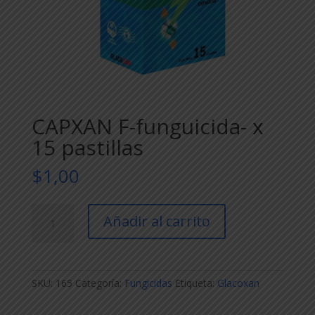
CAPXAN F-funguicida- x
15 pastillas
$
1,00
CAPXAN
Añadir al carrito
F-
funguicida-
x
15
SKU:
165
Categoría:
Fungicidas
Etiqueta:
Glacoxan
pastillas
cantidad