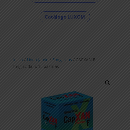
Catálogo LUXOM
Inicio
/
Linea Jardin
/
Fungicidas
/ CAPXAN F-
funguicida- x 15 pastillas