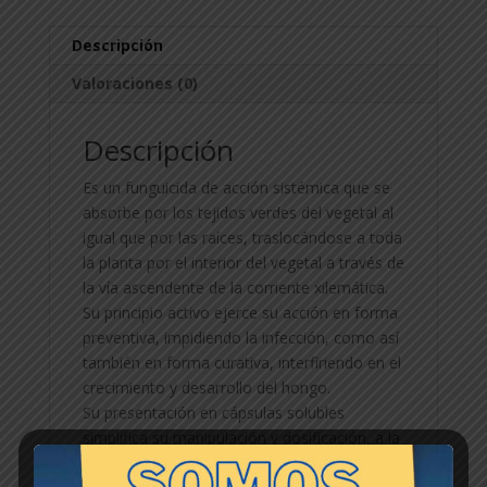
Descripción
Valoraciones (0)
Descripción
Es un funguicida de acción sistémica que se
absorbe por los tejidos verdes del vegetal al
igual que por las raíces, traslocándose a toda
la planta por el interior del vegetal a través de
la vía ascendente de la corriente xilemática.
Su principio activo ejerce su acción en forma
preventiva, impidiendo la infección, como así
también en forma curativa, interfiriendo en el
crecimiento y desarrollo del hongo.
Su presentación en cápsulas solubles
simplifica su manipulación y dosificación, a la
vez que permite una liberación gradual de su