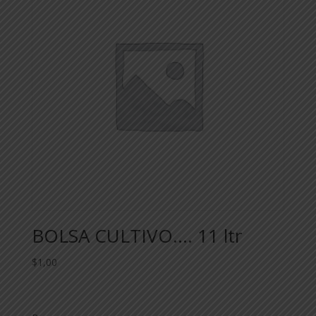
BOLSA CULTIVO…. 11 ltr
$
1,00