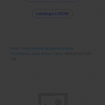
Catálogo LUXOM
Inicio
/
Linea Macetas-Regaderas-Piedras
Decorativas
/
Linea Bolsas Cultivo
/ BOLSA CULTIVO….
7 ltr-