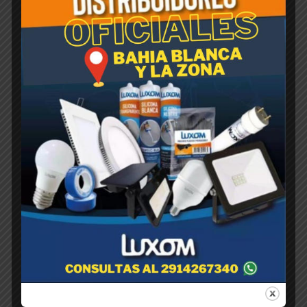
AZADA JARDIN
TRAMONTINA 260gr –
77806/001-
$
1,00