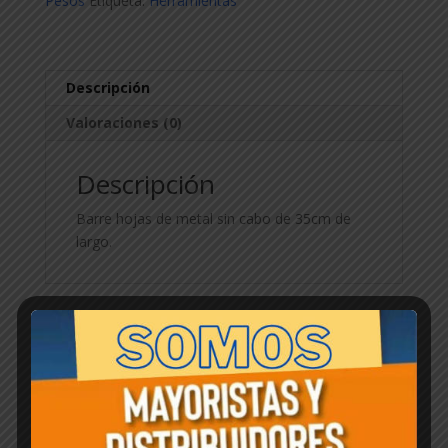
Pesos
Etiqueta:
Herramientas
2005
-
Parque
cantidad
Descripción
Valoraciones (0)
Descripción
Barre hojas de metal sin cabo de 35cm de
largo.
Productos relacionados