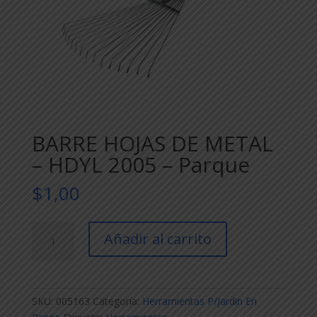
BARRE HOJAS DE METAL
– HDYL 2005 – Parque
$
1,00
BARRE
Añadir al carrito
HOJAS
DE
METAL
-
SKU:
005163
Categoría:
Herramientas P/Jardin En
HDYL