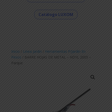
Catálogo LUXOM
Inicio
/
Linea Jardin
/
Herramientas P/Jardin En
Pesos
/ BARRE HOJAS DE METAL – HDYL 2005 –
Parque