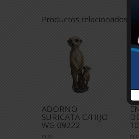
Productos relacionados
ADORNO
E
SURICATA C/HIJO
D
WG 09222
10
$
1,00
$
1,0