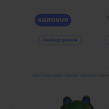
I
Catálogo general
Inicio
/
Linea Jardin
/
Adornos Para Jardin
/ ADO