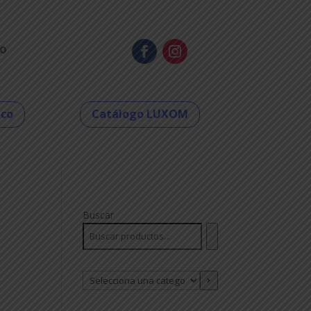
o
eco
Catálogo LUXOM
Buscar
Selecciona
una
categoría