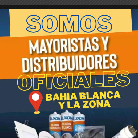
ADORNO
Añadir al carrito
SAPO
Con
MARGARITAS
ZH
SKU:
002834
Categoría:
Adornos Para Jardin
Etiqueta:
81733
Adornos Para Jardin
cantidad