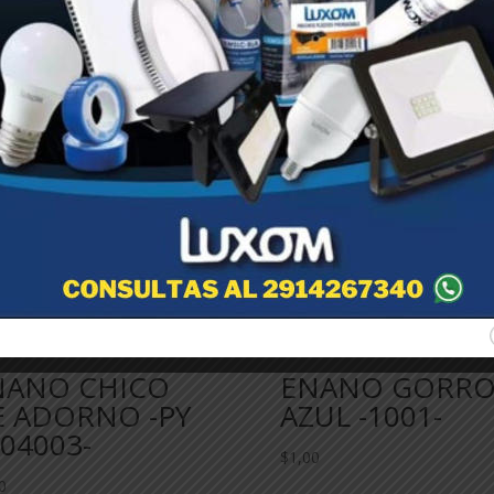
NANO CHICO
ENANO GORR
E ADORNO -PY
AZUL -1001-
04003-
$
1,00
0