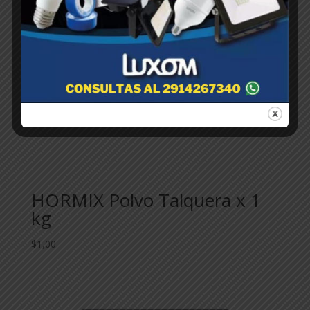
HORMIX Polvo Talquera x 1
kg
$
1,00