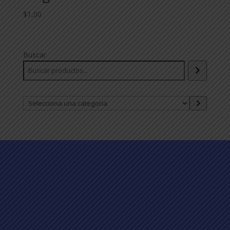
$
1,00
Buscar
Selecciona
una
categoría