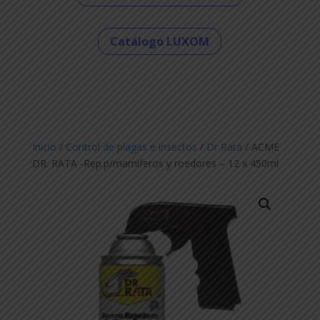
Catálogo LUXOM
Inicio
/
Control de plagas e insectos
/
Dr Rata
/ ACME
DR. RATA -Rep.p/mamiferos y roedores – 12 x 450ml