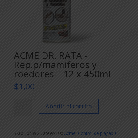
ACME DR. RATA -
Rep.p/mamiferos y
roedores – 12 x 450ml
$
1,00
ACME
Añadir al carrito
DR.
RATA
-
Rep.p/mamiferos
SKU:
004392
Categorías:
Acme
,
Control de plagas e
y