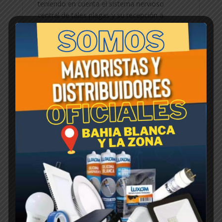
teniendo en cuenta el sistema nervioso
central de tales plagas y su recepción a
diversos estimulos. Dr. Rata contiene un
modificador de conducta que actua como
repulsivo (expulsivo de acción inmediata), en
casos de querer desalojo inmediato de algún
intersticio o vació estructural y como
repelente (preventivo residual), en caso de
requerir que la plaga no ingrese a un
determinado lugar.
Productos relacionados