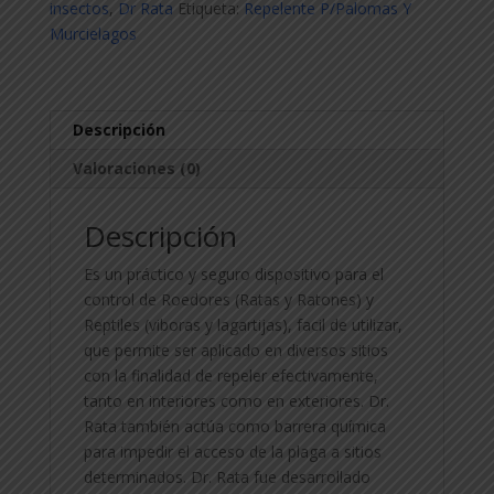
insectos
,
Dr Rata
Etiqueta:
Repelente P/Palomas Y
roedores
Murcielagos
-
12
x
450ml
Descripción
cantidad
Valoraciones (0)
Descripción
Es un práctico y seguro dispositivo para el
control de Roedores (Ratas y Ratones) y
Reptiles (viboras y lagartijas), facil de utilizar,
que permite ser aplicado en diversos sitios
con la finalidad de repeler efectivamente,
tanto en interiores como en exteriores. Dr.
Rata también actúa como barrera química
para impedir el acceso de la plaga a sitios
determinados. Dr. Rata fue desarrollado