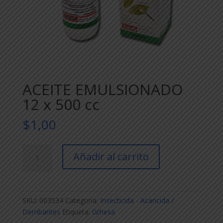
ACEITE EMULSIONADO
12 x 500 cc
$
1,00
ACEITE
Añadir al carrito
EMULSIONADO
12
x
500
SKU:
003534
Categoría:
Insecticida - Acaricida /
cc
Derribantes
Etiqueta:
Grhesa
cantidad