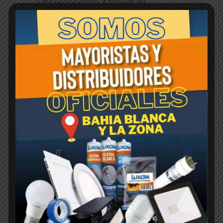
calurosos proceder a efectuar las
pulverizaciones antes de las 10 hs y después
de las 15 hs. Es importante cuando se
pulveriza que exista poca humedad ambiente.
No pulverizar cuando la planta sufra sequías.
El lapso minimo entre dos aplicaciones de
aceite debe ser de 30 días. No pulverizar
durante la floración.
Productos relacionados