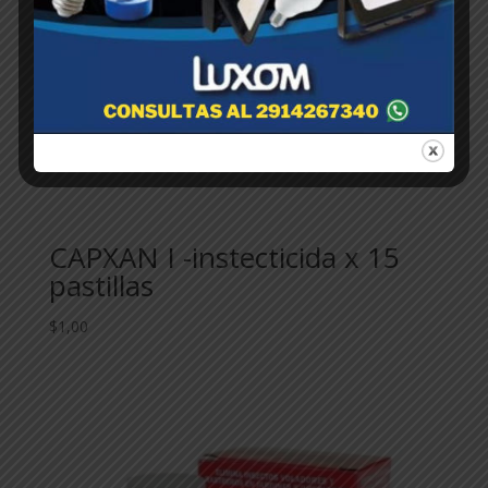
CAPXAN I -instecticida x 15
pastillas
$
1,00