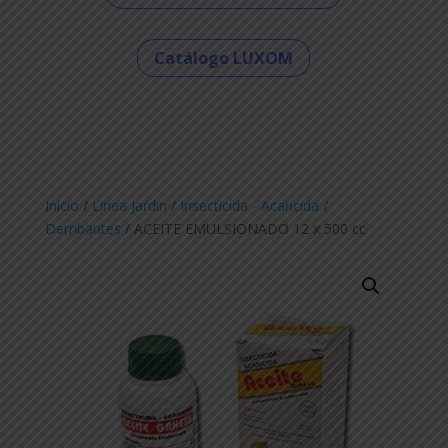
Catálogo LUXOM
Inicio
/
Linea Jardin
/
Insecticida - Acaricida /
Derribantes
/ ACEITE EMULSIONADO 12 x 500 cc