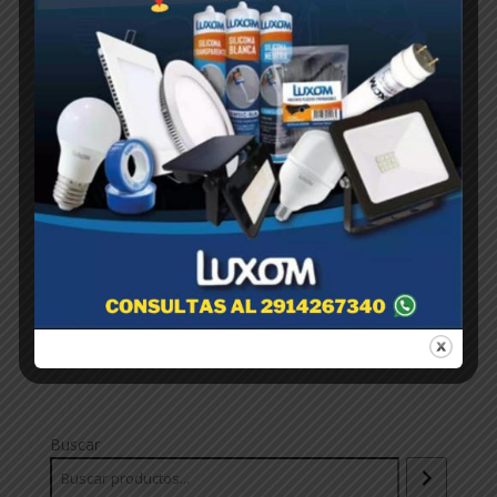
CAJA CEBADERA Importada- (SUP. OFERTA) -
ROGUARD-
$
1,00
Buscar