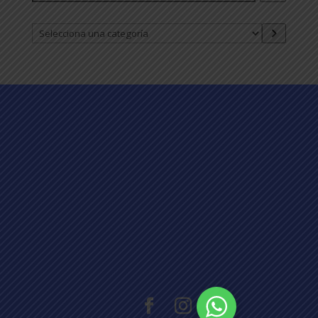
Selecciona
una
categoría