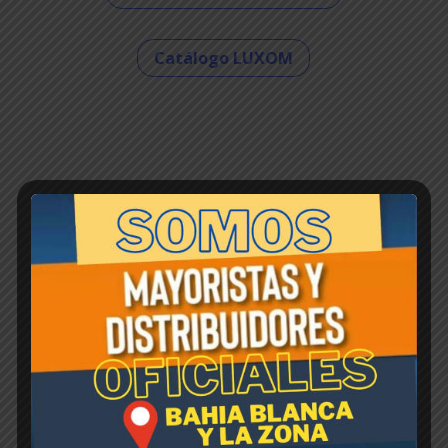
Catálogo LUXOM
Inicio
/ Roguard
Roguard
Mostrando el único resultado