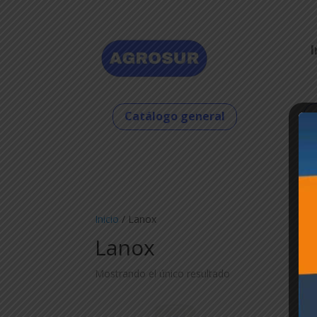
I
Catálogo general
Inicio
/ Lanox
Lanox
Mostrando el único resultado