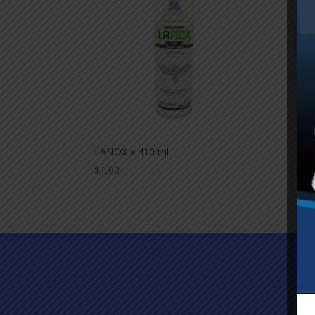
LANOX x 410 ml
$
1,00