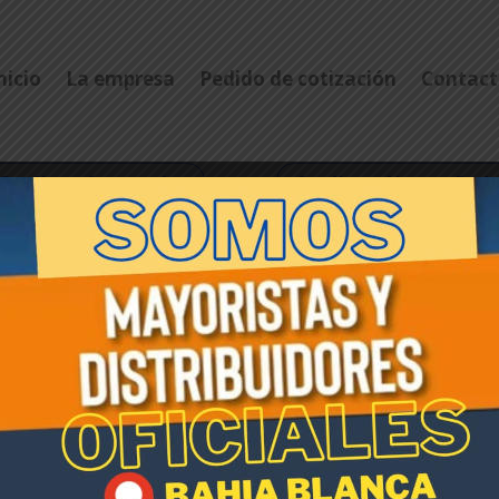
nicio
La empresa
Pedido de cotización
Contact
Catálogo ferreterías
Catálogo Alarsa - Red