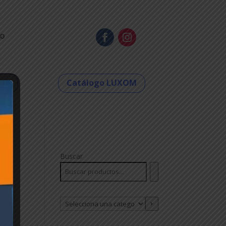
o
eco
Catálogo LUXOM
Buscar
Selecciona
una
categoría