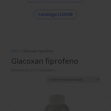
Catálogo LUXOM
Inicio
/ Glacoxan fiprofeno
Glacoxan fiprofeno
Mostrando los 3 resultados