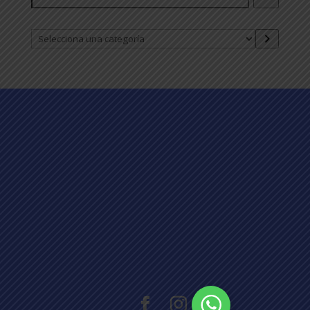
Selecciona
una
categoría