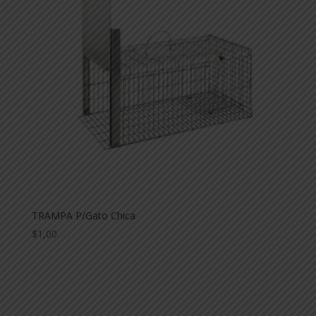
TRAMPA P/Gato Chica
$
1,00