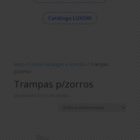
Catálogo LUXOM
Inicio
/
Control de plagas e insectos
/ Trampas
p/zorros
Trampas p/zorros
Mostrando los 6 resultados