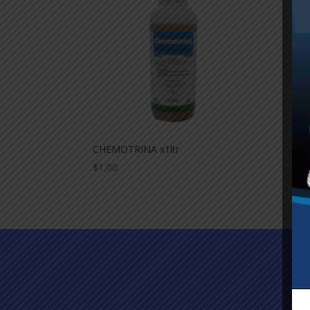
CHEMOTRINA x1ltr
$
1,00