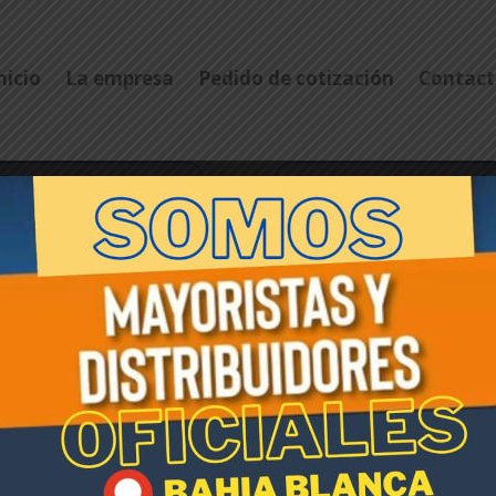
nicio
La empresa
Pedido de cotización
Contact
Catálogo ferreterías
Catálogo Alarsa - Red