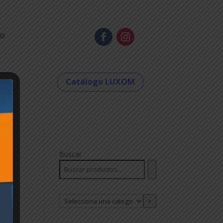
o
eco
Catálogo LUXOM
Buscar
Selecciona
una
categoría